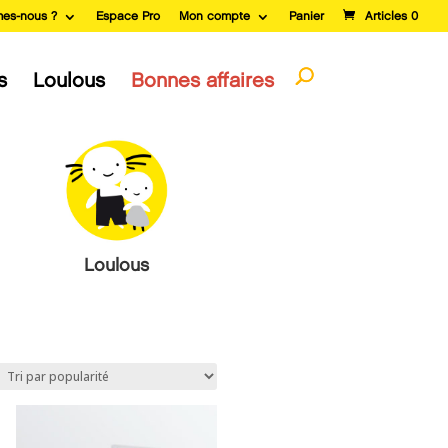
es-nous ?
Espace Pro
Mon compte
Panier
Articles 0
s
Loulous
Bonnes affaires
Loulous