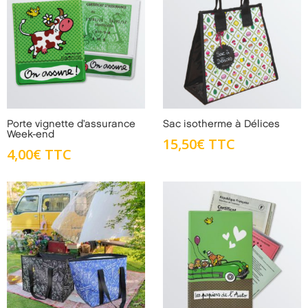
Porte vignette d’assurance
Sac isotherme à Délices
Week-end
15,50
€
TTC
4,00
€
TTC