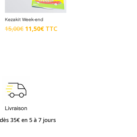
Kezakit Week-end
Le
Le
15,00
€
11,50
€
TTC
prix
prix
initial
actuel
était :
est :
15,00€.
11,50€.
Livraison
dès 35€ en 5 à 7 jours