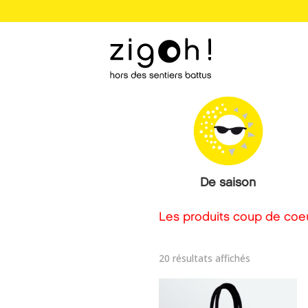
De saison
Les produits coup de co
Trié
20 résultats affichés
par
popularité