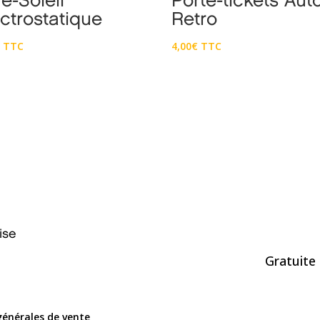
e-Soleil
Porte-tickets Aut
ctrostatique
Retro
€
TTC
4,00
€
TTC
ise
Gratuite 
générales de vente