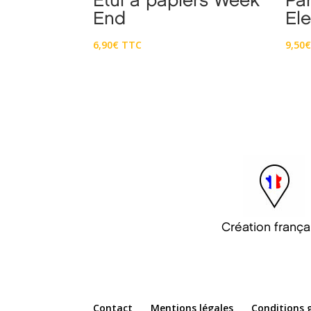
Etui à papiers Week
Par
End
Ele
6,90
€
TTC
9,50
Création frança
Contact
Mentions légales
Conditions 