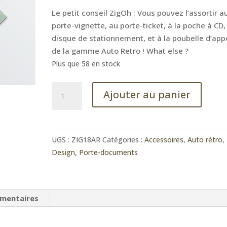
Le petit conseil ZigOh : Vous pouvez l’assortir a
porte-vignette, au porte-ticket, à la poche à CD,
disque de stationnement, et à la poubelle d’app
de la gamme Auto Retro ! What else ?
Plus que 58 en stock
quantité
Ajouter au panier
de
Etui
à
papiers
UGS :
ZIG18AR
Catégories :
Accessoires
,
Auto rétro
,
Auto
Design
,
Porte-documents
Retro
émentaires