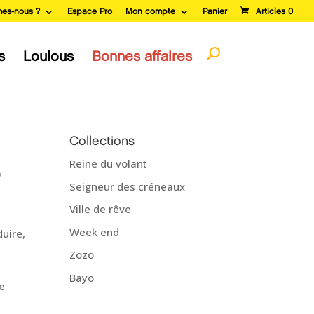
es-nous ?
Espace Pro
Mon compte
Panier
Articles 0
s
Loulous
Bonnes affaires
Collections
Reine du volant
o
Seigneur des créneaux
Ville de rêve
Week end
uire,
Zozo
Bayo
e