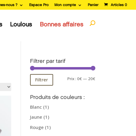
es-nous ?
Espace Pro
Mon compte
Panier
Articles 0
s
Loulous
Bonnes affaires
Filtrer par tarif
Prix
Prix
Prix :
0€
—
20€
Filtrer
min
max
Produits de couleurs :
Blanc
(1)
Jaune
(1)
Rouge
(1)