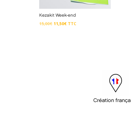
Kezakit Week-end
Le
Le
15,00
€
11,50
€
TTC
prix
prix
initial
actuel
était :
est :
15,00€.
11,50€.
Création frança