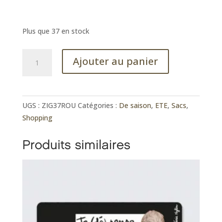
Plus que 37 en stock
quantité
Ajouter au panier
de
Sac
à
bouteille
UGS :
ZIG37ROU
Catégories :
De saison
,
ETE
,
Sacs
,
isotherme
Shopping
3L
Produits similaires