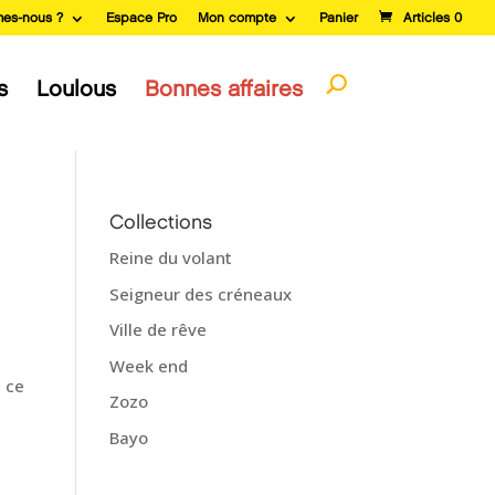
es-nous ?
Espace Pro
Mon compte
Panier
Articles 0
s
Loulous
Bonnes affaires
Collections
Reine du volant
Seigneur des créneaux
Ville de rêve
Week end
c ce
Zozo
Bayo