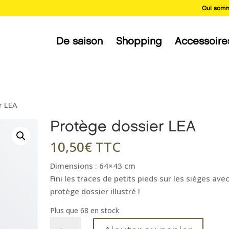
Qui somm
De saison
Shopping
Accessoire
r LEA
Protège dossier LEA
10,50
€
TTC
Dimensions : 64×43 cm
Fini les traces de petits pieds sur les sièges ave
protège dossier illustré !
Plus que 68 en stock
quantité