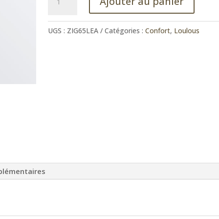
Ajouter au panier
de
Protège
dossier
UGS :
ZIG65LEA
Catégories :
Confort
,
Loulous
LEA
plémentaires