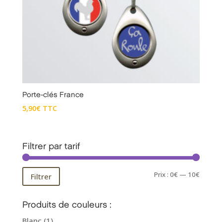
Porte-clés France
5,90
€
TTC
Filtrer par tarif
Prix
Prix
Prix :
0€
—
10€
Filtrer
min
max
Produits de couleurs :
Blanc
(1)