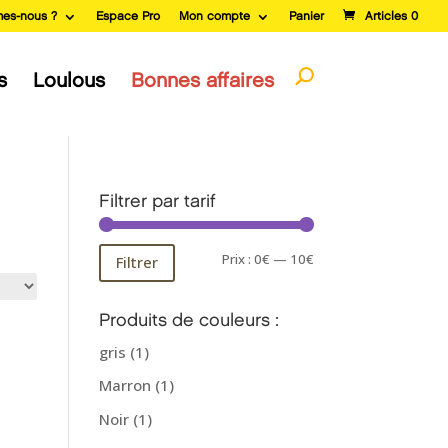
es-nous ?
Espace Pro
Mon compte
Panier
Articles 0
s
Loulous
Bonnes affaires
Filtrer par tarif
Prix
Prix
Prix :
0€
—
10€
Filtrer
min
max
Produits de couleurs :
gris
(1)
Marron
(1)
Noir
(1)