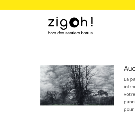
Auc
La p
intro
votre
pann
pour 