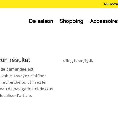
Qui somm
De saison
Shopping
Accessoire
un résultat
dfkljgfdkmjfgdk
age demandée est
uvable. Essayez d'affiner
 recherche ou utilisez le
eau de navigation ci-dessus
localiser l'article.