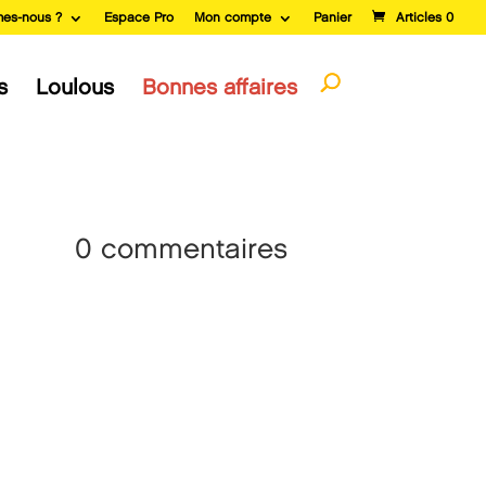
es-nous ?
Espace Pro
Mon compte
Panier
Articles 0
s
Loulous
Bonnes affaires
0 commentaires